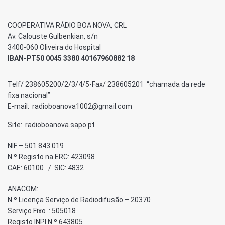
COOPERATIVA RÁDIO BOA NOVA, CRL
Av. Calouste Gulbenkian, s/n
3400-060 Oliveira do Hospital
IBAN-PT50 0045 3380 40167960882 18
Telf/ 238605200/2/3/4/5-Fax/ 238605201 “chamada da rede
fixa nacional”
E-mail: radioboanova1002@gmail.com
Site: radioboanova.sapo.pt
NIF – 501 843 019
N.º Registo na ERC: 423098
CAE: 60100 / SIC: 4832
ANACOM:
N.º Licença Serviço de Radiodifusão – 20370
Serviço Fixo : 505018
Registo INPI N.º 643805