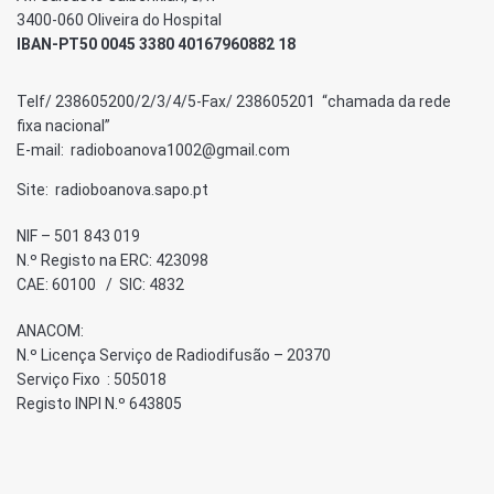
3400-060 Oliveira do Hospital
IBAN-PT50 0045 3380 40167960882 18
Telf/ 238605200/2/3/4/5-Fax/ 238605201 “chamada da rede
fixa nacional”
E-mail: radioboanova1002@gmail.com
Site: radioboanova.sapo.pt
NIF – 501 843 019
N.º Registo na ERC: 423098
CAE: 60100 / SIC: 4832
ANACOM:
N.º Licença Serviço de Radiodifusão – 20370
Serviço Fixo : 505018
Registo INPI N.º 643805