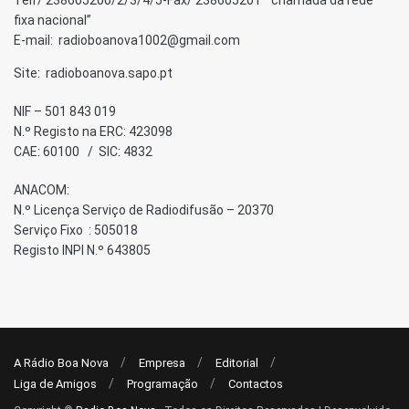
Telf/ 238605200/2/3/4/5-Fax/ 238605201 “chamada da rede
fixa nacional”
E-mail: radioboanova1002@gmail.com
Site: radioboanova.sapo.pt
NIF – 501 843 019
N.º Registo na ERC: 423098
CAE: 60100 / SIC: 4832
ANACOM:
N.º Licença Serviço de Radiodifusão – 20370
Serviço Fixo : 505018
Registo INPI N.º 643805
A Rádio Boa Nova
Empresa
Editorial
Liga de Amigos
Programação
Contactos