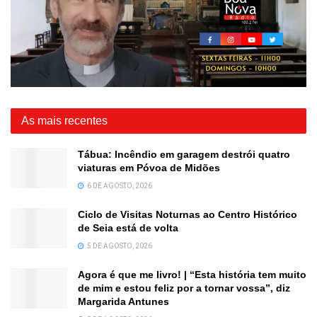
As mais recentes
Tábua: Incêndio em garagem destrói quatro
viaturas em Póvoa de Midões
6 DE AGOSTO, 2026
Ciclo de Visitas Noturnas ao Centro Histórico
de Seia está de volta
5 DE AGOSTO, 2026
Agora é que me livro! | “Esta história tem muito
de mim e estou feliz por a tornar vossa”, diz
Margarida Antunes