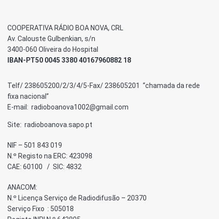
COOPERATIVA RÁDIO BOA NOVA, CRL
Av. Calouste Gulbenkian, s/n
3400-060 Oliveira do Hospital
IBAN-PT50 0045 3380 40167960882 18
Telf/ 238605200/2/3/4/5-Fax/ 238605201 “chamada da rede
fixa nacional”
E-mail: radioboanova1002@gmail.com
Site: radioboanova.sapo.pt
NIF – 501 843 019
N.º Registo na ERC: 423098
CAE: 60100 / SIC: 4832
ANACOM:
N.º Licença Serviço de Radiodifusão – 20370
Serviço Fixo : 505018