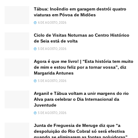
Tábua: Incêndio em garagem destrói quatro
viaturas em Póvoa de Midões
6 DE AGOSTO, 2026
Ciclo de Visitas Noturnas ao Centro Histórico
de Seia está de volta
5 DE AGOSTO, 2026
Agora é que me livro! | “Esta história tem muito
de mim e estou feliz por a tornar vossa”, diz
Margarida Antunes
5 DE AGOSTO, 2026
Arganil e Tábua voltam a unir margens do rio
Alva para celebrar o Dia Internacional da
Juventude
5 DE AGOSTO, 2026
Junta de Freguesia de Meruge diz que “a
despoluição do Rio Cobral só será efectiva
quando se eliminarem as fontes poluidoras”