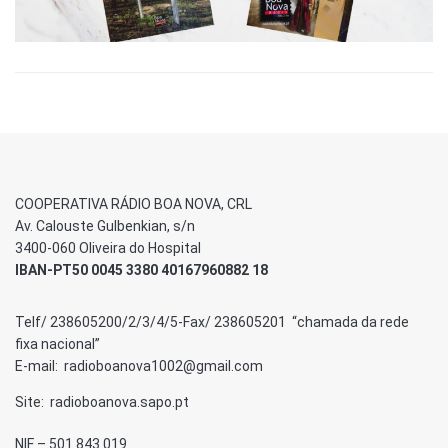
COOPERATIVA RÁDIO BOA NOVA, CRL
Av. Calouste Gulbenkian, s/n
3400-060 Oliveira do Hospital
IBAN-PT50 0045 3380 40167960882 18
Telf/ 238605200/2/3/4/5-Fax/ 238605201 “chamada da rede
fixa nacional”
E-mail: radioboanova1002@gmail.com
Site: radioboanova.sapo.pt
NIF – 501 843 019