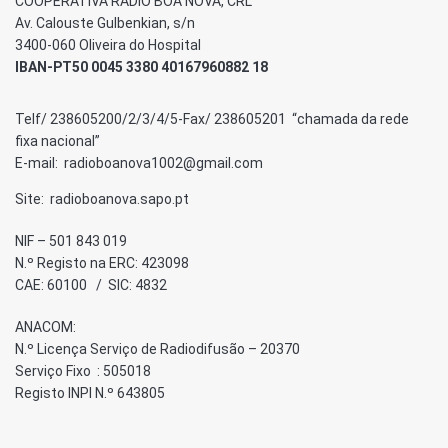
COOPERATIVA RÁDIO BOA NOVA, CRL
Av. Calouste Gulbenkian, s/n
3400-060 Oliveira do Hospital
IBAN-PT50 0045 3380 40167960882 18
Telf/ 238605200/2/3/4/5-Fax/ 238605201 “chamada da rede
fixa nacional”
E-mail: radioboanova1002@gmail.com
Site: radioboanova.sapo.pt
NIF – 501 843 019
N.º Registo na ERC: 423098
CAE: 60100 / SIC: 4832
ANACOM:
N.º Licença Serviço de Radiodifusão – 20370
Serviço Fixo : 505018
Registo INPI N.º 643805