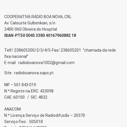
COOPERATIVA RÁDIO BOA NOVA, CRL
Av. Calouste Gulbenkian, s/n
3400-060 Oliveira do Hospital
IBAN-PT50 0045 3380 40167960882 18
Telf/ 238605200/2/3/4/5-Fax/ 238605201 “chamada da rede
fixa nacional”
E-mail: radioboanova1002@gmail.com
Site: radioboanova.sapo.pt
NIF – 501 843 019
N.º Registo na ERC: 423098
CAE: 60100 / SIC: 4832
ANACOM:
N.º Licença Serviço de Radiodifusão – 20370
Serviço Fixo : 505018