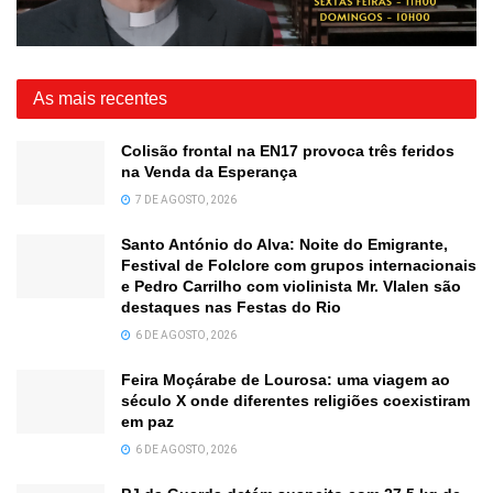
As mais recentes
Colisão frontal na EN17 provoca três feridos
na Venda da Esperança
7 DE AGOSTO, 2026
Santo António do Alva: Noite do Emigrante,
Festival de Folclore com grupos internacionais
e Pedro Carrilho com violinista Mr. Vlalen são
destaques nas Festas do Rio
6 DE AGOSTO, 2026
Feira Moçárabe de Lourosa: uma viagem ao
século X onde diferentes religiões coexistiram
em paz
6 DE AGOSTO, 2026