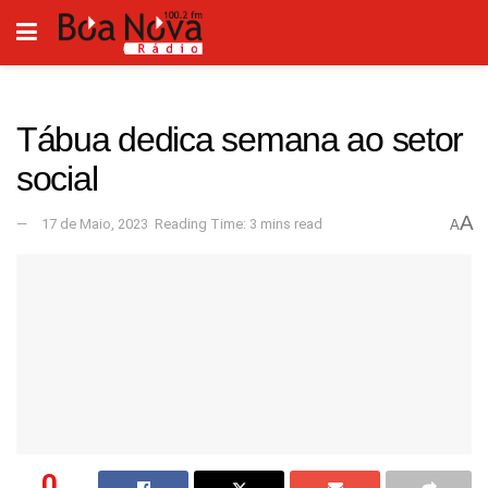
Tábua dedica semana ao setor
social
A
17 de Maio, 2023
Reading Time: 3 mins read
A
0