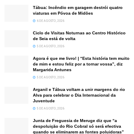
Tábua: Incêndio em garagem destrói quatro
viaturas em Póvoa de Midões
6 DE AGOSTO, 2026
Ciclo de Visitas Noturnas ao Centro Histórico
de Seia está de volta
5 DE AGOSTO, 2026
Agora é que me livro! | “Esta história tem muito
de mim e estou feliz por a tornar vossa”, diz
Margarida Antunes
5 DE AGOSTO, 2026
Arganil e Tábua voltam a unir margens do rio
Alva para celebrar o Dia Internacional da
Juventude
5 DE AGOSTO, 2026
Junta de Freguesia de Meruge diz que “a
despoluição do Rio Cobral só será efectiva
quando se eliminarem as fontes poluidoras”