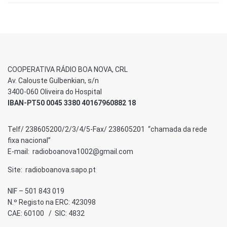
COOPERATIVA RÁDIO BOA NOVA, CRL
Av. Calouste Gulbenkian, s/n
3400-060 Oliveira do Hospital
IBAN-PT50 0045 3380 40167960882 18
Telf/ 238605200/2/3/4/5-Fax/ 238605201 “chamada da rede
fixa nacional”
E-mail: radioboanova1002@gmail.com
Site: radioboanova.sapo.pt
NIF – 501 843 019
N.º Registo na ERC: 423098
CAE: 60100 / SIC: 4832