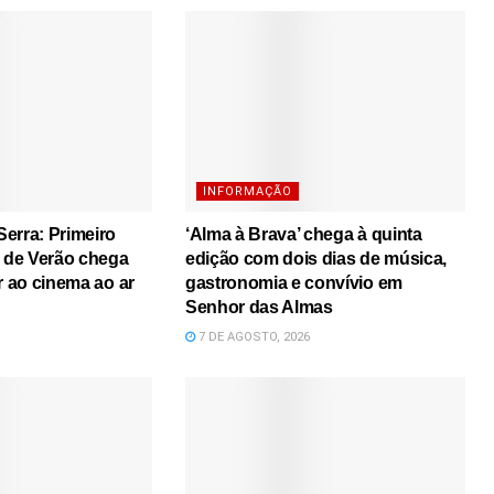
INFORMAÇÃO
erra: Primeiro
‘Alma à Brava’ chega à quinta
s de Verão chega
edição com dois dias de música,
r ao cinema ao ar
gastronomia e convívio em
Senhor das Almas
7 DE AGOSTO, 2026