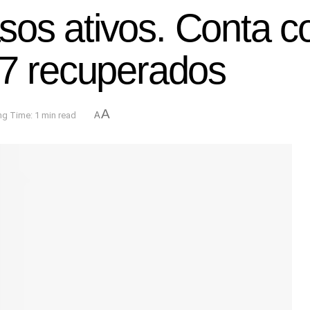
os ativos. Conta c
17 recuperados
A
g Time: 1 min read
A