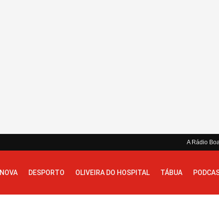
A Rádio Bo
 NOVA
DESPORTO
OLIVEIRA DO HOSPITAL
TÁBUA
PODCA