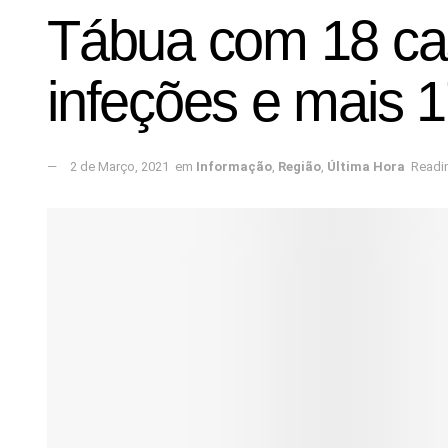
Tábua com 18 cas
infeções e mais 
2 de Março, 2021
em
Informação
,
Região
,
Última Hora
Readin