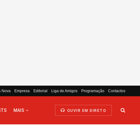
a Nova
Empresa
Editorial
Liga de Amigos
Programação
Contactos
STS
MAIS
OUVIR EM DIRETO