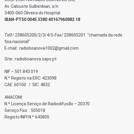
Av. Calouste Gulbenkian, s/n
3400-060 Oliveira do Hospital
IBAN-PT50 0045 3380 40167960882 18
Telf/ 238605200/2/3/4/5-Fax/ 238605201 “chamada da rede
fixa nacional”
E-mail: radioboanova1002@gmail.com
Site: radioboanova.sapo.pt
NIF – 501 843 019
N.º Registo na ERC: 423098
CAE: 60100 / SIC: 4832
ANACOM:
N.º Licença Serviço de Radiodifusão – 20370
Serviço Fixo : 505018
Registo INPI N.º 643805