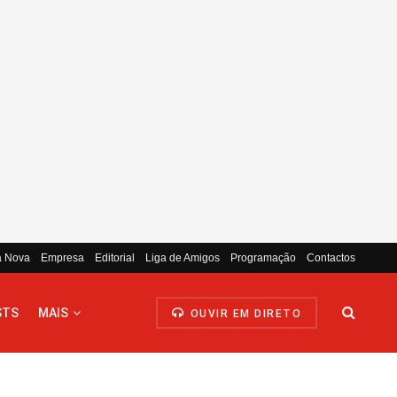
a Nova
Empresa
Editorial
Liga de Amigos
Programação
Contactos
STS
MAIS
OUVIR EM DIRETO