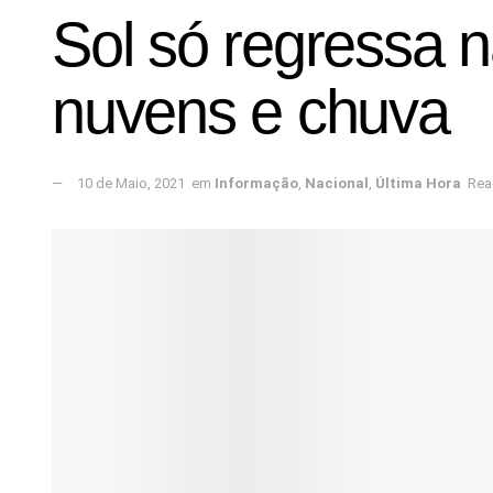
Sol só regressa n
nuvens e chuva
10 de Maio, 2021
em
Informação
,
Nacional
,
Última Hora
Rea