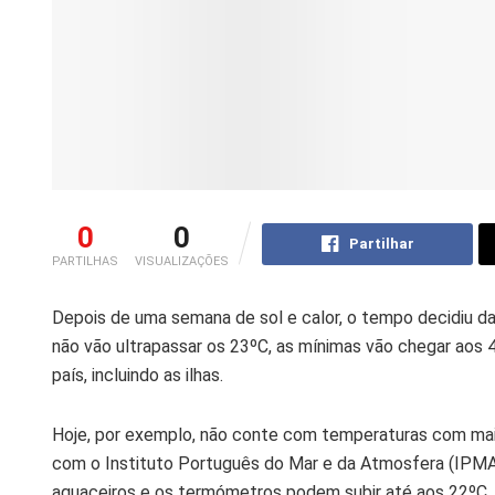
0
0
Partilhar
PARTILHAS
VISUALIZAÇÕES
Depois de uma semana de sol e calor, o tempo decidiu d
não vão ultrapassar os 23ºC, as mínimas vão chegar aos 4
país, incluindo as ilhas.
Hoje, por exemplo, não conte com temperaturas com mais
com o Instituto Português do Mar e da Atmosfera (IPMA)
aguaceiros e os termómetros podem subir até aos 22ºC.