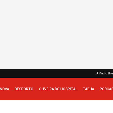
A Rádio Bo
 NOVA
DESPORTO
OLIVEIRA DO HOSPITAL
TÁBUA
PODCA