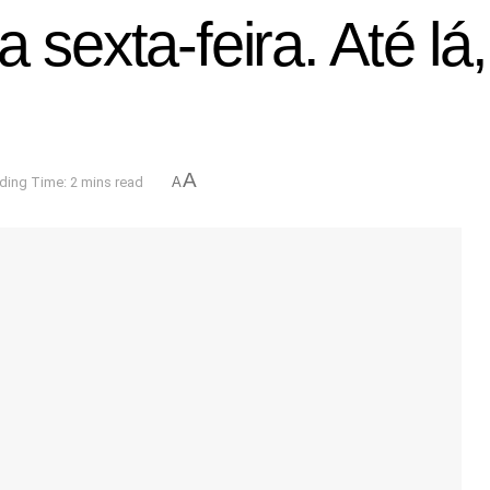
a sexta-feira. Até l
A
ding Time: 2 mins read
A