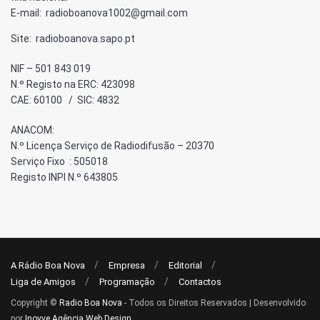
E-mail: radioboanova1002@gmail.com
Site: radioboanova.sapo.pt
NIF – 501 843 019
N.º Registo na ERC: 423098
CAE: 60100 / SIC: 4832
ANACOM:
N.º Licença Serviço de Radiodifusão – 20370
Serviço Fixo : 505018
Registo INPI N.º 643805
A Rádio Boa Nova
Empresa
Editorial
Liga de Amigos
Programação
Contactos
Copyright ©
Radio Boa Nova
- Todos os Direitos Reservados | Desenvolvido
por
Inovve Agência Web Design