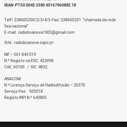
IBAN-PT50 0045 3380 40167960882 18
Telf/ 238605200/2/3/4/5-Fax/ 238605201 “chamada da rede
fixa nacional”
E-mail: radioboanova1002@gmail.com
Site: radioboanova.sapo.pt
NIF – 501 843 019
N.º Registo na ERC: 423098
CAE: 60100 / SIC: 4832
ANACOM:
N.º Licença Serviço de Radiodifusão – 20370
Serviço Fixo : 505018
Registo INPI N.º 643805