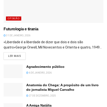
OPINIÃO
Futurologia e tirania
31 DE JANEIRO, 2026
«Liberdade é a liberdade de dizer que dois e dois são
quatro»George Orwell, Mil Novecentos e Oitenta e quatro, 1949...
DETAILS
LER MAIS
Agradecimento público
6 DE JANEIRO, 2026
Anatomia do Chega: A propósito de um livro
do jornalista Miguel Carvalho
27 DE DEZEMBRO, 2025
A Amiga Natália