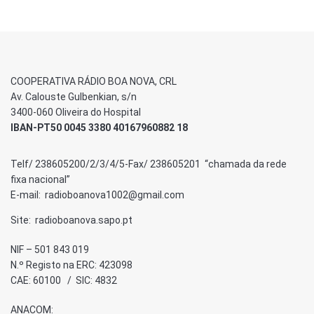
COOPERATIVA RÁDIO BOA NOVA, CRL
Av. Calouste Gulbenkian, s/n
3400-060 Oliveira do Hospital
IBAN-PT50 0045 3380 40167960882 18
Telf/ 238605200/2/3/4/5-Fax/ 238605201 “chamada da rede
fixa nacional”
E-mail: radioboanova1002@gmail.com
Site: radioboanova.sapo.pt
NIF – 501 843 019
N.º Registo na ERC: 423098
CAE: 60100 / SIC: 4832
ANACOM: