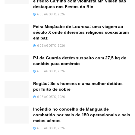
e Pedro Carrilho com violinista Mr. Vlalen são
destaques nas Festas do Rio
6 DE AGOSTO, 2026
Feira Moçárabe de Lourosa: uma viagem ao
século X onde diferentes religiões coexistiram
em paz
6 DE AGOSTO, 2026
PJ da Guarda detém suspeito com 27,5 kg de
canábis para comércio
6 DE AGOSTO, 2026
Região: Seis homens e uma mulher detidos
por furto de cobre
6 DE AGOSTO, 2026
Incêndio no concelho de Mangualde
combatido por mais de 150 operacionais e seis
meios aéreos
6 DE AGOSTO, 2026