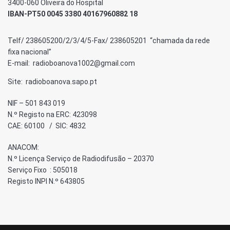
3400-060 Oliveira do Hospital
IBAN-PT50 0045 3380 40167960882 18
Telf/ 238605200/2/3/4/5-Fax/ 238605201 “chamada da rede
fixa nacional”
E-mail: radioboanova1002@gmail.com
Site: radioboanova.sapo.pt
NIF – 501 843 019
N.º Registo na ERC: 423098
CAE: 60100 / SIC: 4832
ANACOM:
N.º Licença Serviço de Radiodifusão – 20370
Serviço Fixo : 505018
Registo INPI N.º 643805