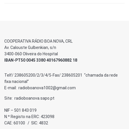
COOPERATIVA RÁDIO BOA NOVA, CRL
Av. Calouste Gulbenkian, s/n
3400-060 Oliveira do Hospital
IBAN-PT50 0045 3380 40167960882 18
Telf/ 238605200/2/3/4/5-Fax/ 238605201 “chamada da rede
fixa nacional”
E-mail: radioboanova1002@gmail.com
Site: radioboanova.sapo.pt
NIF – 501 843 019
N.º Registo na ERC: 423098
CAE: 60100 / SIC: 4832