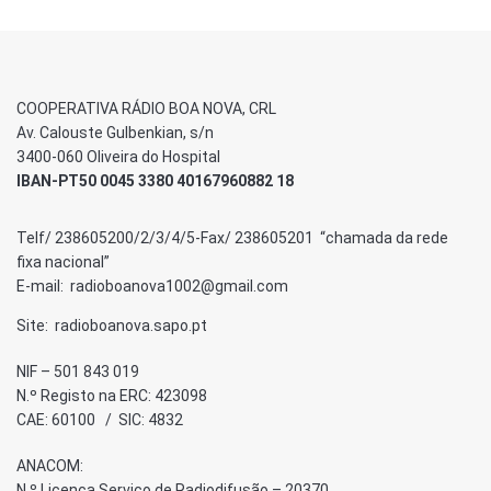
COOPERATIVA RÁDIO BOA NOVA, CRL
Av. Calouste Gulbenkian, s/n
3400-060 Oliveira do Hospital
IBAN-PT50 0045 3380 40167960882 18
Telf/ 238605200/2/3/4/5-Fax/ 238605201 “chamada da rede
fixa nacional”
E-mail: radioboanova1002@gmail.com
Site: radioboanova.sapo.pt
NIF – 501 843 019
N.º Registo na ERC: 423098
CAE: 60100 / SIC: 4832
ANACOM:
N.º Licença Serviço de Radiodifusão – 20370