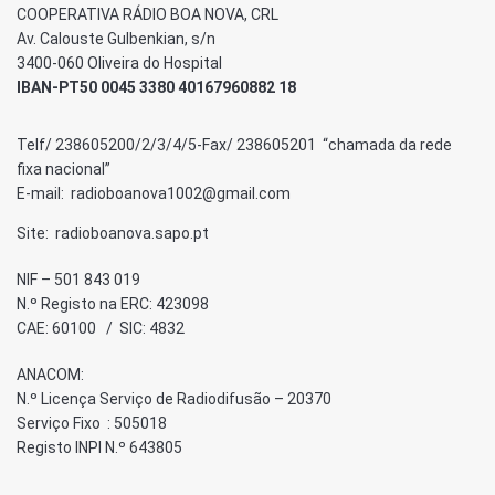
COOPERATIVA RÁDIO BOA NOVA, CRL
Av. Calouste Gulbenkian, s/n
3400-060 Oliveira do Hospital
IBAN-PT50 0045 3380 40167960882 18
Telf/ 238605200/2/3/4/5-Fax/ 238605201 “chamada da rede
fixa nacional”
E-mail: radioboanova1002@gmail.com
Site: radioboanova.sapo.pt
NIF – 501 843 019
N.º Registo na ERC: 423098
CAE: 60100 / SIC: 4832
ANACOM:
N.º Licença Serviço de Radiodifusão – 20370
Serviço Fixo : 505018
Registo INPI N.º 643805