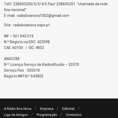
Telf/ 238605200/2/3/4/5-Fax/ 238605201 “chamada da rede
fixa nacional”
E-mail: radioboanova1002@gmail.com
Site: radioboanova.sapo.pt
NIF – 501 843 019
N.º Registo na ERC: 423098
CAE: 60100 / SIC: 4832
ANACOM:
N.º Licença Serviço de Radiodifusão – 20370
Serviço Fixo : 505018
Registo INPI N.º 643805
A Rádio Boa Nova
Empresa
Editorial
Liga de Amigos
Programação
Contactos