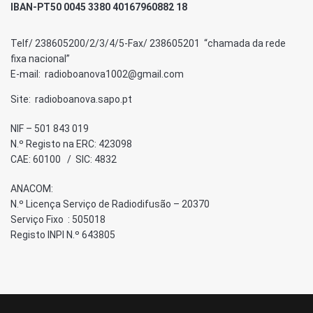
IBAN-PT50 0045 3380 40167960882 18
Telf/ 238605200/2/3/4/5-Fax/ 238605201 “chamada da rede
fixa nacional”
E-mail: radioboanova1002@gmail.com
Site: radioboanova.sapo.pt
NIF – 501 843 019
N.º Registo na ERC: 423098
CAE: 60100 / SIC: 4832
ANACOM:
N.º Licença Serviço de Radiodifusão – 20370
Serviço Fixo : 505018
Registo INPI N.º 643805