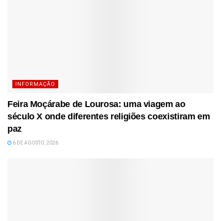
INFORMAÇÃO
Feira Moçárabe de Lourosa: uma viagem ao
século X onde diferentes religiões coexistiram em
paz
6 DE AGOSTO, 2026