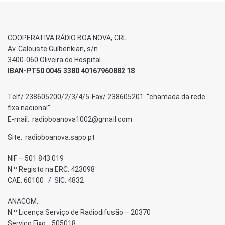
COOPERATIVA RÁDIO BOA NOVA, CRL
Av. Calouste Gulbenkian, s/n
3400-060 Oliveira do Hospital
IBAN-PT50 0045 3380 40167960882 18
Telf/ 238605200/2/3/4/5-Fax/ 238605201 “chamada da rede
fixa nacional”
E-mail: radioboanova1002@gmail.com
Site: radioboanova.sapo.pt
NIF – 501 843 019
N.º Registo na ERC: 423098
CAE: 60100 / SIC: 4832
ANACOM:
N.º Licença Serviço de Radiodifusão – 20370
Serviço Fixo : 505018