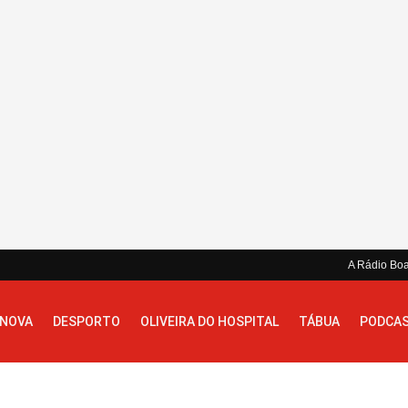
A Rádio Bo
 NOVA
DESPORTO
OLIVEIRA DO HOSPITAL
TÁBUA
PODCA