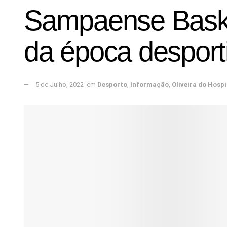
Sampaense Basket
da época desport
5 de Julho, 2022
em
Desporto
,
Informação
,
Oliveira do Hospi