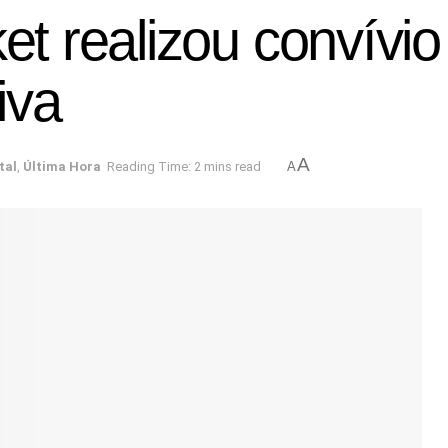
 realizou convívio
iva
A
tal
,
Última Hora
Reading Time: 2 mins read
A