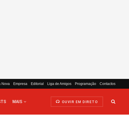
a Nova
Empresa
Editorial
Liga de Amigos
Programação
Contactos
STS
MAIS
OUVIR EM DIRETO