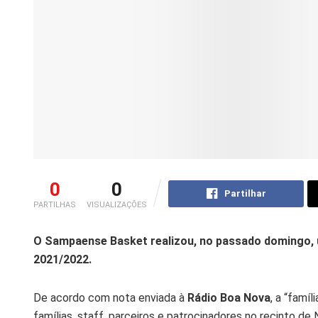
0
0
Partilhar
PARTILHAS
VISUALIZAÇÕES
O Sampaense Basket realizou, no passado domingo, 
2021/2022.
De acordo com nota enviada à
Rádio Boa Nova
, a “famí
famílias, staff, parceiros e patrocinadores no recinto d