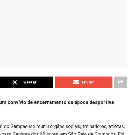
Tweetar
Enviar
um convívio de encerramento da época desportiva
lia” do Sampaense reuniu órgãos sociais, treinadores, atletas,
e Nossa Senhora dos Milagres, em São Paio de Gramaços. Foi