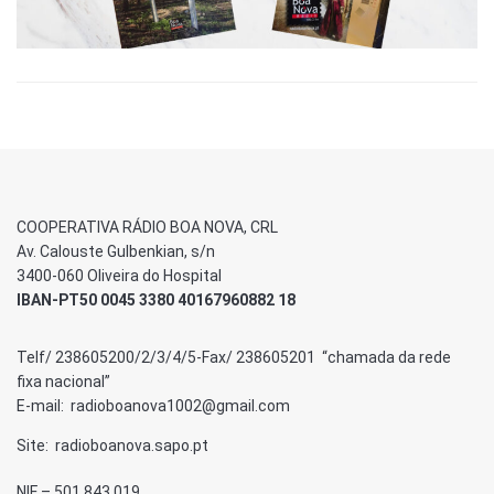
COOPERATIVA RÁDIO BOA NOVA, CRL
Av. Calouste Gulbenkian, s/n
3400-060 Oliveira do Hospital
IBAN-PT50 0045 3380 40167960882 18
Telf/ 238605200/2/3/4/5-Fax/ 238605201 “chamada da rede
fixa nacional”
E-mail: radioboanova1002@gmail.com
Site: radioboanova.sapo.pt
NIF – 501 843 019