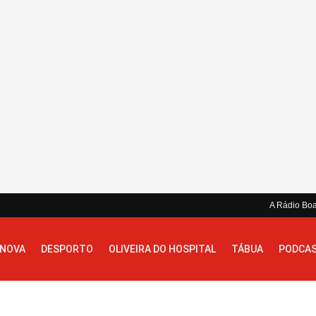
A Rádio Bo
 NOVA
DESPORTO
OLIVEIRA DO HOSPITAL
TÁBUA
PODCA