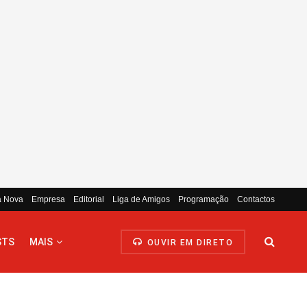
a Nova
Empresa
Editorial
Liga de Amigos
Programação
Contactos
STS
MAIS
OUVIR EM DIRETO