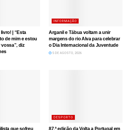
INFORMAÇÃO
ivro! | “Esta
Arganil e Tábua voltam a unir
ito de mim e estou
margens do rio Alva para celebrar
r vossa”, diz
o Dia Internacional da Juventude
nes
5 DE AGOSTO, 2026
DESPORTO
lista que sofreu
87.ª edição da Volta a Portugal em