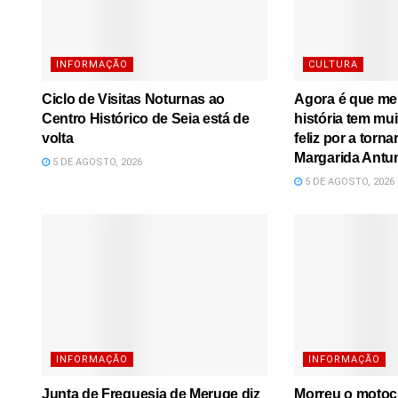
INFORMAÇÃO
CULTURA
Ciclo de Visitas Noturnas ao
Agora é que me l
Centro Histórico de Seia está de
história tem mu
volta
feliz por a torna
Margarida Antu
5 DE AGOSTO, 2026
5 DE AGOSTO, 2026
INFORMAÇÃO
INFORMAÇÃO
Junta de Freguesia de Meruge diz
Morreu o motoci