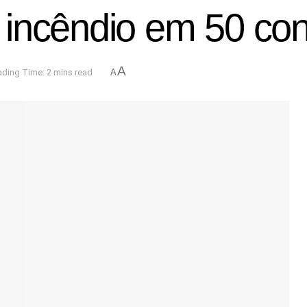
incêndio em 50 con
A
ding Time: 2 mins read
A