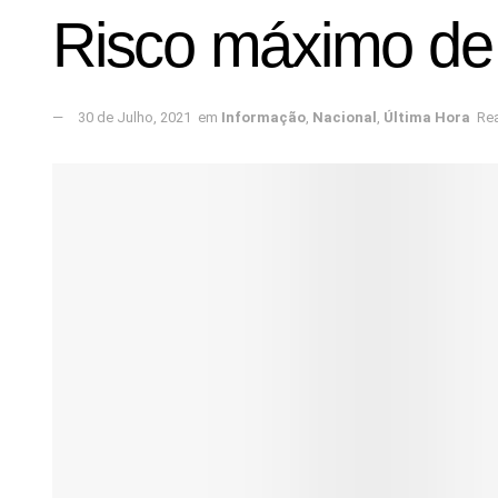
Risco máximo de 
30 de Julho, 2021
em
Informação
,
Nacional
,
Última Hora
Rea