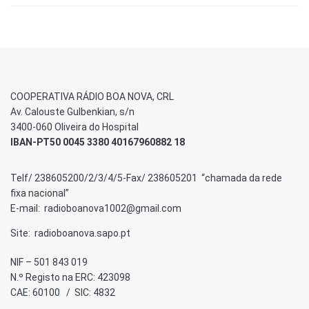
COOPERATIVA RÁDIO BOA NOVA, CRL
Av. Calouste Gulbenkian, s/n
3400-060 Oliveira do Hospital
IBAN-PT50 0045 3380 40167960882 18
Telf/ 238605200/2/3/4/5-Fax/ 238605201 “chamada da rede
fixa nacional”
E-mail: radioboanova1002@gmail.com
Site: radioboanova.sapo.pt
NIF – 501 843 019
N.º Registo na ERC: 423098
CAE: 60100 / SIC: 4832