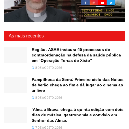
As mais recentes
Região: ASAE instaura 45 processos de
contraordenação na defesa da saúde pública
em “Operação Terras de Xisto”
8 DE AGOSTO, 2026
Pampilhosa da Serra: Primeiro ciclo das Noites
de Verão chega ao fim e dá lugar ao cinema ao
ar livre
8 DE AGOSTO, 2026
‘Alma à Brava’ chega à quinta edição com dois
dias de música, gastronomia e convívio em
Senhor das Almas
7 DE AGOSTO, 2026