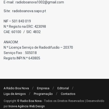
E-mail: radioboanova1002@gmail.com
Site: radioboanova.sapo.pt
NIF – 501 843 019
N.º Registo na ERC: 423098
CAE: 60100 / SIC: 4832
ANACOM:
N.º Licença Serviço de Radiodifusão – 20370
Serviço Fixo : 505018
Registo INPI N.º 643805
A Rádio Boa Nova
Empresa
Editorial
Liga de Amigos
Programação
Contactos
Copyright ©
Radio Boa Nova
- Todos os Direitos Reservados | Desenvolvido
por
Inovve Agência Web Design