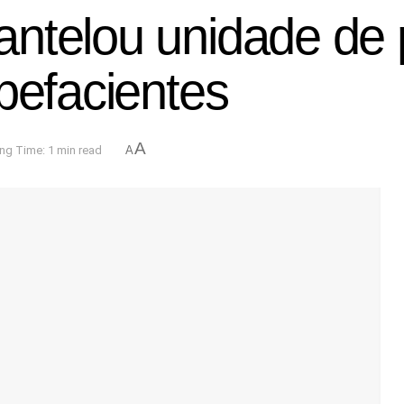
antelou unidade de
pefacientes
A
ng Time: 1 min read
A