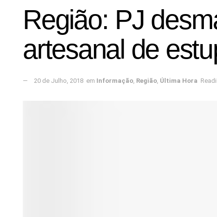
Região: PJ desm
artesanal de estu
20 de Julho, 2018
em
Informação
,
Região
,
Última Hora
Readi