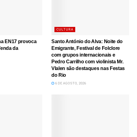
CULTURA
 na EN17 provoca
Santo António do Alva: Noite do
 Venda da
Emigrante, Festival de Folclore
com grupos internacionais e
Pedro Carrilho com violinista Mr.
Vlalen são destaques nas Festas
do Rio
6 DE AGOSTO, 2026