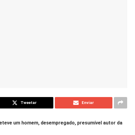
Tweetar
Enviar
o, deteve um homem, desempregado, presumível autor da