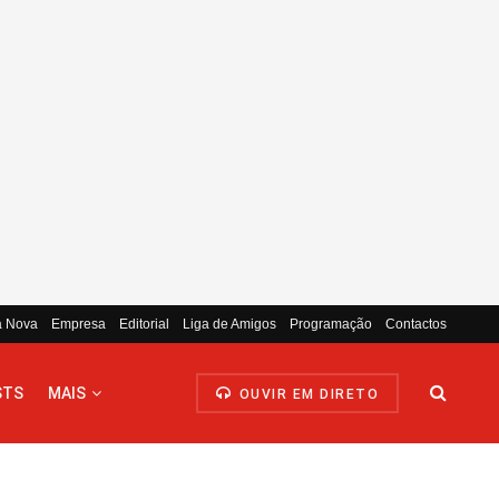
a Nova
Empresa
Editorial
Liga de Amigos
Programação
Contactos
STS
MAIS
OUVIR EM DIRETO