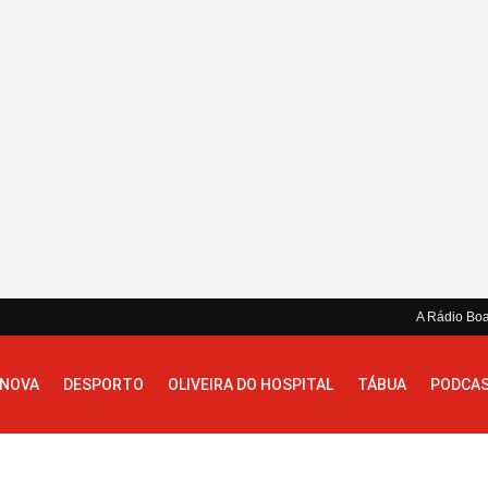
A Rádio Bo
 NOVA
DESPORTO
OLIVEIRA DO HOSPITAL
TÁBUA
PODCA