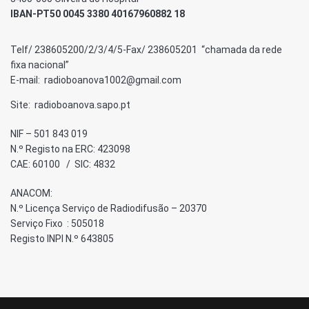
IBAN-PT50 0045 3380 40167960882 18
Telf/ 238605200/2/3/4/5-Fax/ 238605201 “chamada da rede
fixa nacional”
E-mail: radioboanova1002@gmail.com
Site: radioboanova.sapo.pt
NIF – 501 843 019
N.º Registo na ERC: 423098
CAE: 60100 / SIC: 4832
ANACOM:
N.º Licença Serviço de Radiodifusão – 20370
Serviço Fixo : 505018
Registo INPI N.º 643805