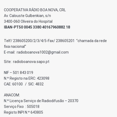
COOPERATIVA RÁDIO BOA NOVA, CRL
Av. Calouste Gulbenkian, s/n
3400-060 Oliveira do Hospital
IBAN-PT50 0045 3380 40167960882 18
Telf/ 238605200/2/3/4/5-Fax/ 238605201 “chamada da rede
fixa nacional”
E-mail: radioboanova1002@gmail.com
Site: radioboanova.sapo.pt
NIF – 501 843 019
N.º Registo na ERC: 423098
CAE: 60100 / SIC: 4832
ANACOM:
N.º Licença Serviço de Radiodifusão – 20370
Serviço Fixo : 505018
Registo INPI N.º 643805