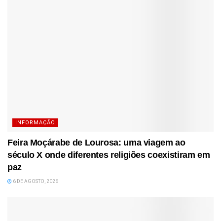
INFORMAÇÃO
Feira Moçárabe de Lourosa: uma viagem ao
século X onde diferentes religiões coexistiram em
paz
6 DE AGOSTO, 2026