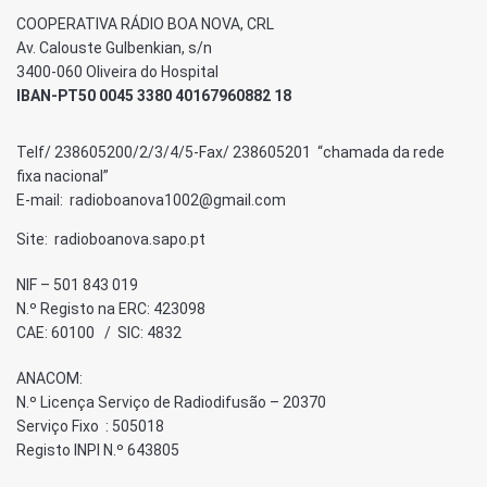
COOPERATIVA RÁDIO BOA NOVA, CRL
Av. Calouste Gulbenkian, s/n
3400-060 Oliveira do Hospital
IBAN-PT50 0045 3380 40167960882 18
Telf/ 238605200/2/3/4/5-Fax/ 238605201 “chamada da rede
fixa nacional”
E-mail: radioboanova1002@gmail.com
Site: radioboanova.sapo.pt
NIF – 501 843 019
N.º Registo na ERC: 423098
CAE: 60100 / SIC: 4832
ANACOM:
N.º Licença Serviço de Radiodifusão – 20370
Serviço Fixo : 505018
Registo INPI N.º 643805