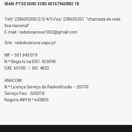
IBAN-PT50 0045 3380 40167960882 18
Telf/ 238605200/2/3/4/5-Fax/ 238605201 “chamada da rede
fixa nacional”
E-mail: radioboanova1002@gmail.com
Site: radioboanova.sapo.pt
NIF – 501 843 019
N.º Registo na ERC: 423098
CAE: 60100 / SIC: 4832
ANACOM:
N.º Licença Serviço de Radiodifusão – 20370
Serviço Fixo : 505018
Registo INPI N.º 643805