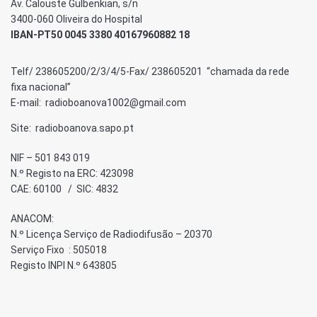
Av. Calouste Gulbenkian, s/n
3400-060 Oliveira do Hospital
IBAN-PT50 0045 3380 40167960882 18
Telf/ 238605200/2/3/4/5-Fax/ 238605201 “chamada da rede
fixa nacional”
E-mail: radioboanova1002@gmail.com
Site: radioboanova.sapo.pt
NIF – 501 843 019
N.º Registo na ERC: 423098
CAE: 60100 / SIC: 4832
ANACOM:
N.º Licença Serviço de Radiodifusão – 20370
Serviço Fixo : 505018
Registo INPI N.º 643805