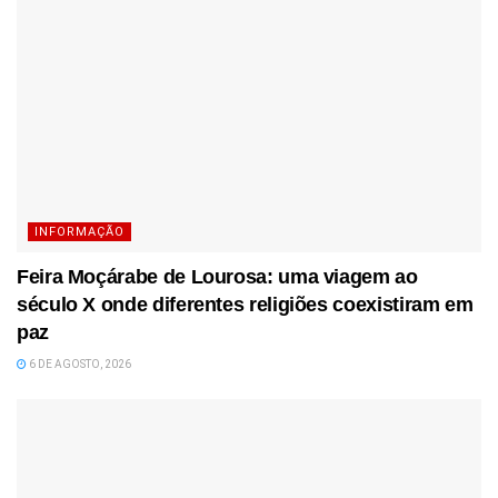
INFORMAÇÃO
Feira Moçárabe de Lourosa: uma viagem ao
século X onde diferentes religiões coexistiram em
paz
6 DE AGOSTO, 2026