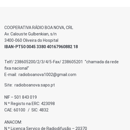
COOPERATIVA RÁDIO BOA NOVA, CRL
Av. Calouste Gulbenkian, s/n
3400-060 Oliveira do Hospital
IBAN-PT50 0045 3380 40167960882 18
Telf/ 238605200/2/3/4/5-Fax/ 238605201 “chamada da rede
fixa nacional”
E-mail: radioboanova1002@gmail.com
Site: radioboanova.sapo.pt
NIF – 501 843 019
N.º Registo na ERC: 423098
CAE: 60100 / SIC: 4832
ANACOM:
N.º Licença Serviço de Radiodifusão – 20370