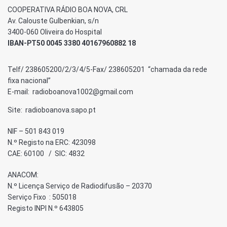
COOPERATIVA RÁDIO BOA NOVA, CRL
Av. Calouste Gulbenkian, s/n
3400-060 Oliveira do Hospital
IBAN-PT50 0045 3380 40167960882 18
Telf/ 238605200/2/3/4/5-Fax/ 238605201 “chamada da rede
fixa nacional”
E-mail: radioboanova1002@gmail.com
Site: radioboanova.sapo.pt
NIF – 501 843 019
N.º Registo na ERC: 423098
CAE: 60100 / SIC: 4832
ANACOM:
N.º Licença Serviço de Radiodifusão – 20370
Serviço Fixo : 505018
Registo INPI N.º 643805