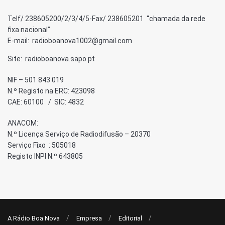
Telf/ 238605200/2/3/4/5-Fax/ 238605201 “chamada da rede
fixa nacional”
E-mail: radioboanova1002@gmail.com
Site: radioboanova.sapo.pt
NIF – 501 843 019
N.º Registo na ERC: 423098
CAE: 60100 / SIC: 4832
ANACOM:
N.º Licença Serviço de Radiodifusão – 20370
Serviço Fixo : 505018
Registo INPI N.º 643805
A Rádio Boa Nova
Empresa
Editorial