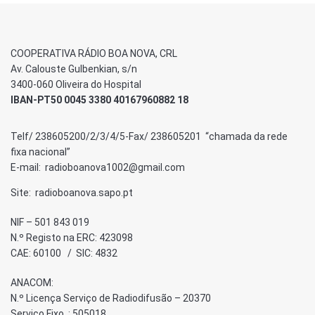
COOPERATIVA RÁDIO BOA NOVA, CRL
Av. Calouste Gulbenkian, s/n
3400-060 Oliveira do Hospital
IBAN-PT50 0045 3380 40167960882 18
Telf/ 238605200/2/3/4/5-Fax/ 238605201 “chamada da rede
fixa nacional”
E-mail: radioboanova1002@gmail.com
Site: radioboanova.sapo.pt
NIF – 501 843 019
N.º Registo na ERC: 423098
CAE: 60100 / SIC: 4832
ANACOM:
N.º Licença Serviço de Radiodifusão – 20370
Serviço Fixo : 505018