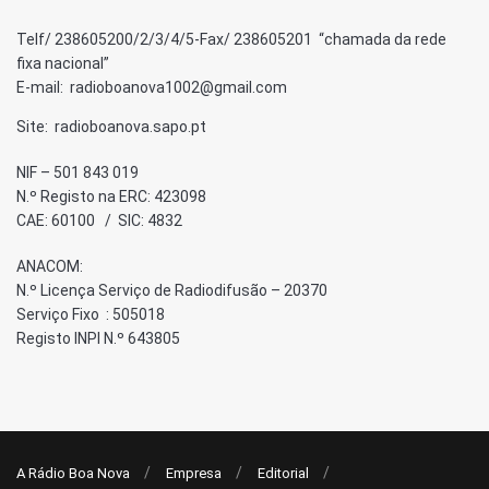
Telf/ 238605200/2/3/4/5-Fax/ 238605201 “chamada da rede
fixa nacional”
E-mail: radioboanova1002@gmail.com
Site: radioboanova.sapo.pt
NIF – 501 843 019
N.º Registo na ERC: 423098
CAE: 60100 / SIC: 4832
ANACOM:
N.º Licença Serviço de Radiodifusão – 20370
Serviço Fixo : 505018
Registo INPI N.º 643805
A Rádio Boa Nova
Empresa
Editorial