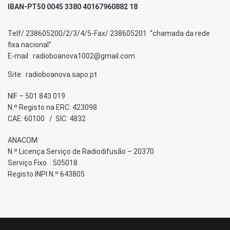
IBAN-PT50 0045 3380 40167960882 18
Telf/ 238605200/2/3/4/5-Fax/ 238605201 “chamada da rede
fixa nacional”
E-mail: radioboanova1002@gmail.com
Site: radioboanova.sapo.pt
NIF – 501 843 019
N.º Registo na ERC: 423098
CAE: 60100 / SIC: 4832
ANACOM:
N.º Licença Serviço de Radiodifusão – 20370
Serviço Fixo : 505018
Registo INPI N.º 643805