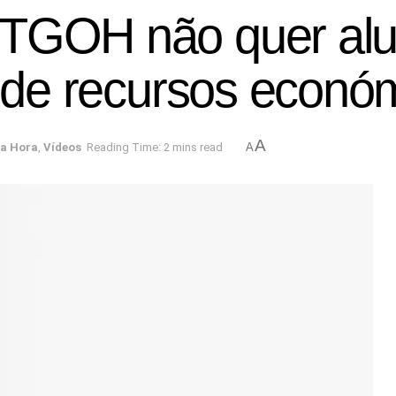
STGOH não quer al
a de recursos econó
A
ma Hora
,
Vídeos
Reading Time: 2 mins read
A