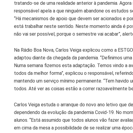
tratando-se de uma realidade anterior à pandemia. Agora 
responsável apela a que ninguém abandone os estudos se
“Há mecanismos de apoio que devem ser acionados e por 
está trabalhar neste sentido. Neste momento ainda é po
não vai ser possível, porque o semestre vai acabar”, alert
Na Rádio Boa Nova, Carlos Veiga explicou como a ESTGOH
adaptou diante da chegada da pandemia. “Definimos uma 
Numa semana fizemos esta adaptação. Temos vindo a aval
todos da melhor forma”, explicou o responsável, referin
mantendo um serviço mínimo permanente. “Tem havido um
todos. Até ver as coisas estão a correr razoavelmente b
Carlos Veiga estuda o arranque do novo ano letivo que de
dependendo da evolução da pandemia Covid-19. No mome
alunos. “Está assumido que todos alunos vão fazer avaliaç
em cima da mesa a possibilidade de se realizar uma época