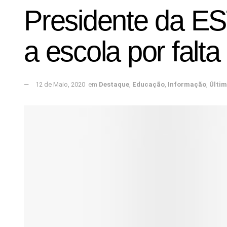
Presidente da E
a escola por falt
12 de Maio, 2020
em
Destaque
,
Educação
,
Informação
,
Últi