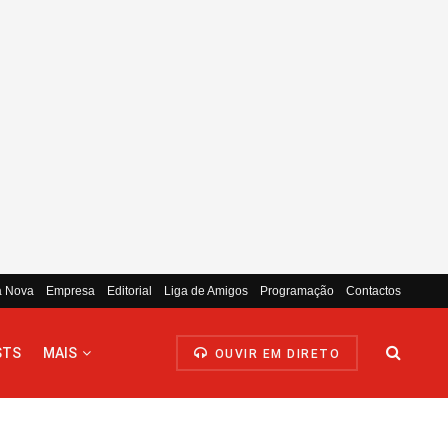
a Nova
Empresa
Editorial
Liga de Amigos
Programação
Contactos
STS
MAIS
OUVIR EM DIRETO