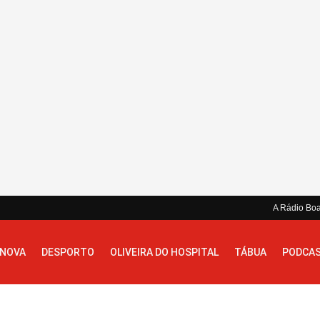
A Rádio Bo
 NOVA
DESPORTO
OLIVEIRA DO HOSPITAL
TÁBUA
PODCA