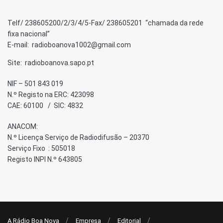
Telf/ 238605200/2/3/4/5-Fax/ 238605201 “chamada da rede
fixa nacional”
E-mail: radioboanova1002@gmail.com
Site: radioboanova.sapo.pt
NIF – 501 843 019
N.º Registo na ERC: 423098
CAE: 60100 / SIC: 4832
ANACOM:
N.º Licença Serviço de Radiodifusão – 20370
Serviço Fixo : 505018
Registo INPI N.º 643805
A Rádio Boa Nova
Empresa
Editorial