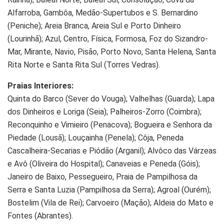
Alfarroba, Gambôa, Medão-Supertubos e S. Bernardino
(Peniche); Areia Branca, Areia Sul e Porto Dinheiro
(Lourinhã); Azul, Centro, Física, Formosa, Foz do Sizandro-
Mar, Mirante, Navio, Pisão, Porto Novo, Santa Helena, Santa
Rita Norte e Santa Rita Sul (Torres Vedras).
Praias Interiores:
Quinta do Barco (Sever do Vouga); Valhelhas (Guarda); Lapa
dos Dinheiros e Loriga (Seia); Palheiros-Zorro (Coimbra);
Reconquinho e Vimieiro (Penacova); Bogueira e Senhora da
Piedade (Lousã); Louçainha (Penela); Côja, Peneda
Cascalheira-Secarias e Piódão (Arganil); Alvôco das Várzeas
e Avô (Oliveira do Hospital); Canaveias e Peneda (Góis);
Janeiro de Baixo, Pessegueiro, Praia de Pampilhosa da
Serra e Santa Luzia (Pampilhosa da Serra); Agroal (Ourém);
Bostelim (Vila de Rei); Carvoeiro (Mação); Aldeia do Mato e
Fontes (Abrantes).