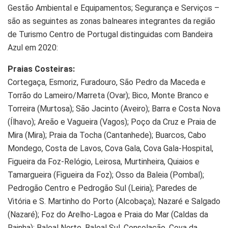
Gestão Ambiental e Equipamentos; Segurança e Serviços –
são as seguintes as zonas balneares integrantes da região
de Turismo Centro de Portugal distinguidas com Bandeira
Azul em 2020:
Praias Costeiras:
Cortegaça, Esmoriz, Furadouro, São Pedro da Maceda e
Torrão do Lameiro/Marreta (Ovar); Bico, Monte Branco e
Torreira (Murtosa); São Jacinto (Aveiro); Barra e Costa Nova
(Ílhavo); Areão e Vagueira (Vagos); Poço da Cruz e Praia de
Mira (Mira); Praia da Tocha (Cantanhede); Buarcos, Cabo
Mondego, Costa de Lavos, Cova Gala, Cova Gala-Hospital,
Figueira da Foz-Relógio, Leirosa, Murtinheira, Quiaios e
Tamargueira (Figueira da Foz); Osso da Baleia (Pombal);
Pedrogão Centro e Pedrogão Sul (Leiria); Paredes de
Vitória e S. Martinho do Porto (Alcobaça); Nazaré e Salgado
(Nazaré); Foz do Arelho-Lagoa e Praia do Mar (Caldas da
Rainha); Baleal Norte, Baleal Sul, Consolação, Cova da