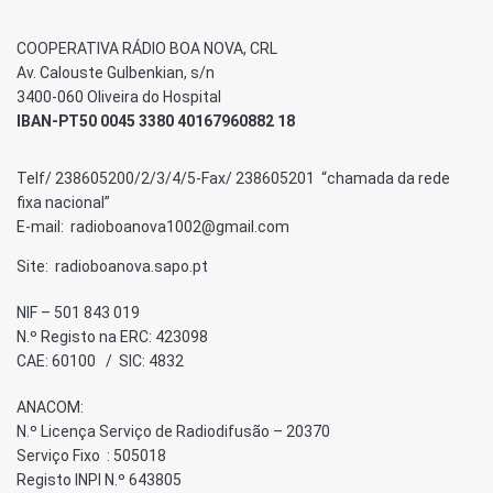
COOPERATIVA RÁDIO BOA NOVA, CRL
Av. Calouste Gulbenkian, s/n
3400-060 Oliveira do Hospital
IBAN-PT50 0045 3380 40167960882 18
Telf/ 238605200/2/3/4/5-Fax/ 238605201 “chamada da rede
fixa nacional”
E-mail: radioboanova1002@gmail.com
Site: radioboanova.sapo.pt
NIF – 501 843 019
N.º Registo na ERC: 423098
CAE: 60100 / SIC: 4832
ANACOM:
N.º Licença Serviço de Radiodifusão – 20370
Serviço Fixo : 505018
Registo INPI N.º 643805