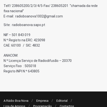
Telf/ 238605200/2/3/4/5-Fax/ 238605201 “chamada da rede
fixa nacional”
E-mail: radioboanova1002@gmail.com
Site: radioboanova.sapo.pt
NIF – 501 843 019
N.º Registo na ERC: 423098
CAE: 60100 / SIC: 4832
ANACOM:
N.º Licença Serviço de Radiodifusão – 20370
Serviço Fixo : 505018
Registo INPI N.º 643805
A Rádio Boa Nova
Empresa
Editorial
Liga de Amigos
Programação
Contactos