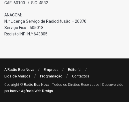
CAE: 60100 / SIC: 4832
ANACOM:
N.º Licença Serviço de Radiodifusão – 20370
Serviço Fixo : 505018
Registo INPI N.º 643805
A Rádio Boa Nova
Empresa
Editorial
Liga de Amigos
Programação
Contactos
Copyright ©
Radio Boa Nova
- Todos os Direitos Reservados | Desenvolvido
por
Inovve Agência Web Design