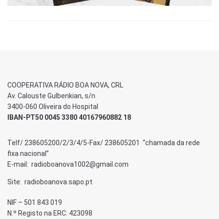
COOPERATIVA RÁDIO BOA NOVA, CRL
Av. Calouste Gulbenkian, s/n
3400-060 Oliveira do Hospital
IBAN-PT50 0045 3380 40167960882 18
Telf/ 238605200/2/3/4/5-Fax/ 238605201 “chamada da rede
fixa nacional”
E-mail: radioboanova1002@gmail.com
Site: radioboanova.sapo.pt
NIF – 501 843 019
N.º Registo na ERC: 423098