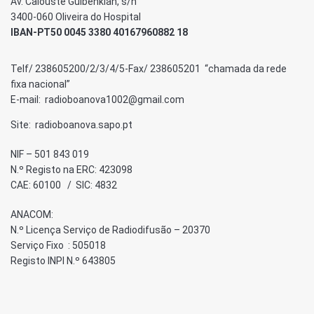
Av. Calouste Gulbenkian, s/n
3400-060 Oliveira do Hospital
IBAN-PT50 0045 3380 40167960882 18
Telf/ 238605200/2/3/4/5-Fax/ 238605201 “chamada da rede
fixa nacional”
E-mail: radioboanova1002@gmail.com
Site: radioboanova.sapo.pt
NIF – 501 843 019
N.º Registo na ERC: 423098
CAE: 60100 / SIC: 4832
ANACOM:
N.º Licença Serviço de Radiodifusão – 20370
Serviço Fixo : 505018
Registo INPI N.º 643805