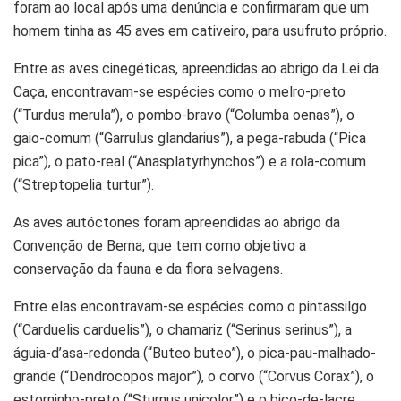
foram ao local após uma denúncia e confirmaram que um
homem tinha as 45 aves em cativeiro, para usufruto próprio.
Entre as aves cinegéticas, apreendidas ao abrigo da Lei da
Caça, encontravam-se espécies como o melro-preto
(“Turdus merula”), o pombo-bravo (“Columba oenas”), o
gaio-comum (“Garrulus glandarius”), a pega-rabuda (“Pica
pica”), o pato-real (“Anasplatyrhynchos”) e a rola-comum
(“Streptopelia turtur”).
As aves autóctones foram apreendidas ao abrigo da
Convenção de Berna, que tem como objetivo a
conservação da fauna e da flora selvagens.
Entre elas encontravam-se espécies como o pintassilgo
(“Carduelis carduelis”), o chamariz (“Serinus serinus”), a
águia-d’asa-redonda (“Buteo buteo”), o pica-pau-malhado-
grande (“Dendrocopos major”), o corvo (“Corvus Corax”), o
estorninho-preto (“Sturnus unicolor”) e o bico-de-lacre