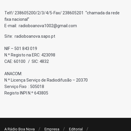
Telf/ 238605200/2/3/4/5-Fax/ 238605201 “chamada da rede
fixa nacional”
E-mail: radioboanova1002@gmail.com
Site: radioboanova.sapo.pt
NIF – 501 843 019
N.º Registo na ERC: 423098
CAE: 60100 / SIC: 4832
ANACOM:
N.º Licença Serviço de Radiodifusão – 20370
Serviço Fixo : 505018
Registo INPI N.º 643805
A Rádio Boa Nova
Empresa
Editorial