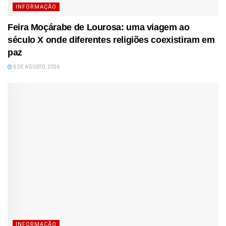
INFORMAÇÃO
Feira Moçárabe de Lourosa: uma viagem ao
século X onde diferentes religiões coexistiram em
paz
6 DE AGOSTO, 2026
INFORMAÇÃO