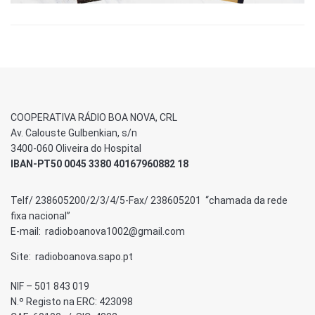
COOPERATIVA RÁDIO BOA NOVA, CRL
Av. Calouste Gulbenkian, s/n
3400-060 Oliveira do Hospital
IBAN-PT50 0045 3380 40167960882 18
Telf/ 238605200/2/3/4/5-Fax/ 238605201 “chamada da rede
fixa nacional”
E-mail: radioboanova1002@gmail.com
Site: radioboanova.sapo.pt
NIF – 501 843 019
N.º Registo na ERC: 423098