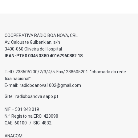
COOPERATIVA RÁDIO BOA NOVA, CRL
Av. Calouste Gulbenkian, s/n
3400-060 Oliveira do Hospital
IBAN-PT50 0045 3380 40167960882 18
Telf/ 238605200/2/3/4/5-Fax/ 238605201 “chamada da rede
fixa nacional”
E-mail: radioboanova1002@gmail.com
Site: radioboanova.sapo.pt
NIF – 501 843 019
N.º Registo na ERC: 423098
CAE: 60100 / SIC: 4832
ANACOM: