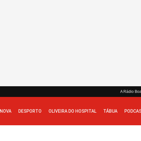
A Rádio Bo
 NOVA
DESPORTO
OLIVEIRA DO HOSPITAL
TÁBUA
PODCA