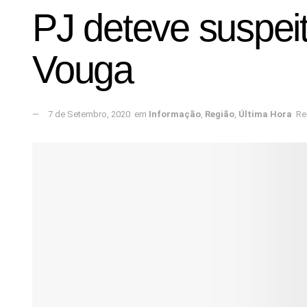
PJ deteve suspei
Vouga
7 de Setembro, 2020
em
Informação
,
Região
,
Última Hora
Re