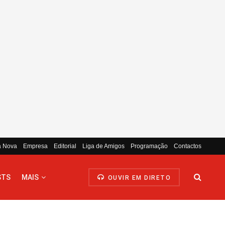
a Nova
Empresa
Editorial
Liga de Amigos
Programação
Contactos
STS
MAIS
OUVIR EM DIRETO