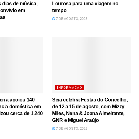
 dias de música,
Lourosa para uma viagem no
convívio em
tempo
mas
7 DE AGOSTO, 2026
INFORMAÇÃO
erra apoiou 140
Seia celebra Festas do Concelho,
ência doméstica em
de 12 a 15 de agosto, com Mizzy
izou cerca de 1.240
Miles, Nena & Joana Almeirante,
GNR e Miguel Araújo
7 DE AGOSTO, 2026