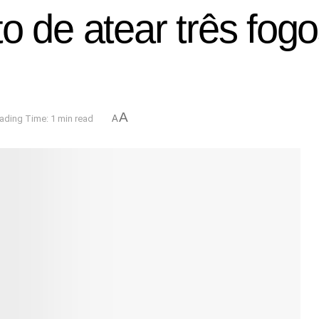
to de atear três fo
A
ading Time: 1 min read
A