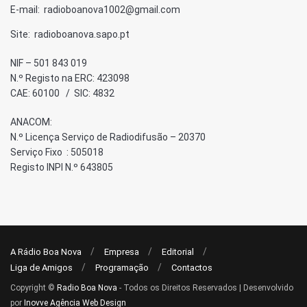
E-mail: radioboanova1002@gmail.com
Site: radioboanova.sapo.pt
NIF – 501 843 019
N.º Registo na ERC: 423098
CAE: 60100 / SIC: 4832
ANACOM:
N.º Licença Serviço de Radiodifusão – 20370
Serviço Fixo : 505018
Registo INPI N.º 643805
A Rádio Boa Nova
Empresa
Editorial
Liga de Amigos
Programação
Contactos
Copyright ©
Radio Boa Nova
- Todos os Direitos Reservados | Desenvolvido
por
Inovve Agência Web Design